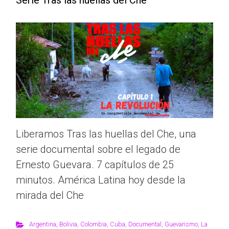
Serie Tras las huellas del Che
Liberamos Tras las huellas del Che, una
serie documental sobre el legado de
Ernesto Guevara. 7 capítulos de 25
minutos. América Latina hoy desde la
mirada del Che
Argentina
,
Bolivia
,
Colombia
,
Cuba
,
Documental
,
Guevarismo
,
La