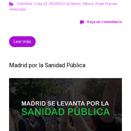
Colombia
,
Cuba
,
EL REGRESO (al Reino)
,
México
,
Poder Popular
,
Venezuela
Deja un comentario
Leer más
Madrid por la Sanidad Pública