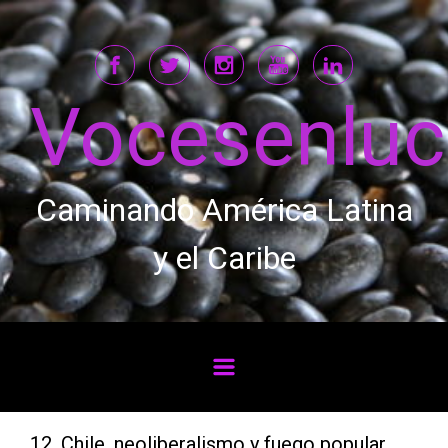
Saltar al contenido principal
Vocesenlu
Caminando América Latina
y el Caribe
12. Chile, neoliberalismo y fuego popular