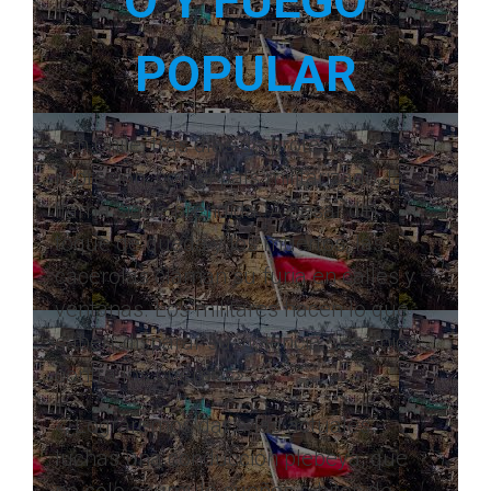
O Y FUEGO
POPULAR
«En Chile, tras días de protestas y
represión, con el país militarizado, la
llama sigue prendida. A pesar del
toque de queda y los muertos, las
cacerolas claman su furia en calles y
ventanas. Los militares hacen lo que
saben: disparar su violencia sistémica
contra los cuerpos»
«¿Lograremos dar a las actuales
luchas una conducción plebeya, que