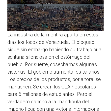
no solo acumule sueños e hitos de
histórica rebeldía, sino que oriente
espontánea rabia y derramada sangre
en alternativa palpable de dignidad?»
La industria de la mentira aparta en estos
días los focos de Venezuela. El bloqueo
sigue sin embargo haciendo su trabajo cual
solitaria silenciosa en el estómago del
pueblo. Por suerte, cosechamos algunas
victorias. El gobierno aumenta los salarios.
Los precios de los productos, por ahora, se
mantienen. Se crean los CLAP escolares
para 6 millones de estudiantes. Pero el
verdadero gancho a la mandíbula del
imperio llega con una victoria internacional,