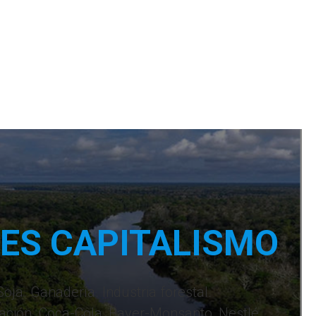
, ES CAPITALISMO
ja. Ganadería. Industria forestal.
ación. Coca-Cola, Bayer-Monsanto, Nestlé,