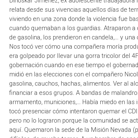
Dinoskar Jiménez, ex adolescente trabajadora 
relata desde sus vivencias aquellos días de ter
viviendo en una zona donde la violencia fue bas
cuando quemaban a los guardias. Atraparon a do
de gasolina, los prendieron en candela,… y una
Nos tocó ver cómo una compañera moría produ
era golpeado por llevar una gorra tricolor del 
gobernación cuando en ese tiempo el gobernado
midió en las elecciones con el compañero Nico
gasolina, cauchos, hachas, alimentos. Ver al a
financiar a esos grupos. A bandas de malandros
armamento, municiones,… Había miedo en las i
tocó presenciar cómo intentaron quemar el CDI 
pero no lo lograron porque la comunidad se ac
aquí. Quemaron la sede de la Misión Nevada 