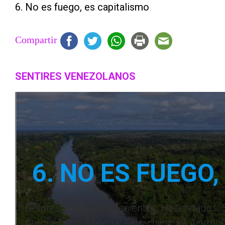
6. No es fuego, es capitalismo
Compartir
SENTIRES VENEZOLANOS
6. NO ES FUEGO
Deforestación. Terratenientes. Hacendados. So
Agronegocio. Minería. Extractivismo. Acumul