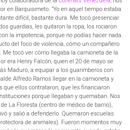
hoy colaboradora de la
Corenats Venezuela
, nos
ror en Barquisimeto. “Yo en aquel tiempo estaba
tante difícil, bastante dura. Me tocó presenciar
s guardias, les quitaron la ropa, los rociaron
 con la impotencia, porque no podías hacer nada.
cto del foco de violencia, cómo un compañero
4F. Me tocó ver cómo llegaba la camioneta de la
r era Henry Falcón, quien el 20 de mayo se
lás Maduro, a equipar a los guarimberos con
lcalde Alfredo Ramos llegar en la camioneta y
 que ellos contrataron, que les financiaron
nstituciones porque llegaban y quemaban. Nos
de La Floresta (centro de médico de barrio),
tivó y salió a defenderlo. Quemaron escuelas
(protectora de animales). Fueron momentos muy