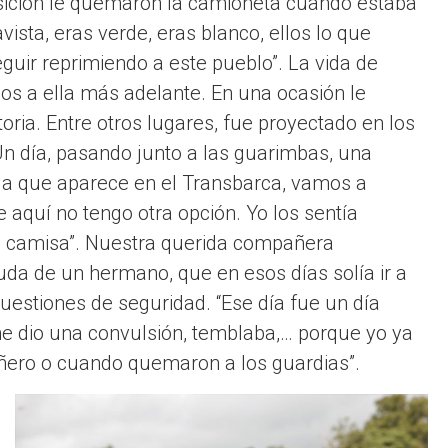
sición le quemaron la camioneta cuando estaba
vista, eras verde, eras blanco, ellos lo que
eguir reprimiendo a este pueblo”. La vida de
os a ella más adelante. En una ocasión le
ria. Entre otros lugares, fue proyectado en los
Un día, pasando junto a las guarimbas, una
es la que aparece en el Transbarca, vamos a
e aquí no tengo otra opción. Yo los sentía
a camisa”. Nuestra querida compañera
da de un hermano, que en esos días solía ir a
uestiones de seguridad. “Ese día fue un día
 me dio una convulsión, temblaba,… porque yo ya
ero o cuando quemaron a los guardias”.