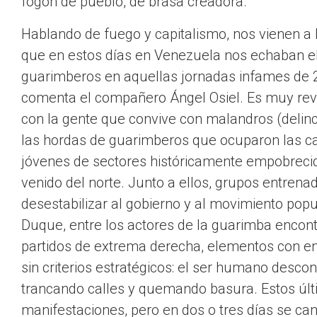
fogón de pueblo, de brasa creadora.
Hablando de fuego y capitalismo, nos vienen a
que en estos días en Venezuela nos echaban el
guarimberos en aquellas jornadas infames de 20
comenta el compañero Ángel Osiel. Es muy reve
con la gente que convive con malandros (delin
las hordas de guarimberos que ocuparon las cal
jóvenes de sectores históricamente empobrecid
venido del norte. Junto a ellos, grupos entren
desestabilizar al gobierno y al movimiento popu
Duque, entre los actores de la guarimba encon
partidos de extrema derecha, elementos con ent
sin criterios estratégicos: el ser humano desco
trancando calles y quemando basura. Estos últim
manifestaciones, pero en dos o tres días se ca