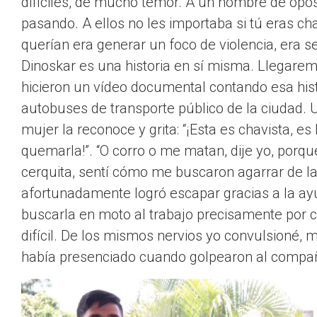
difíciles, de mucho temor. A un hombre de opo
pasando. A ellos no les importaba si tú eras cha
querían era generar un foco de violencia, era s
Dinoskar es una historia en sí misma. Llegarem
hicieron un vídeo documental contando esa histo
autobuses de transporte público de la ciudad. 
mujer la reconoce y grita: “¡Esta es chavista, 
quemarla!”. “O corro o me matan, dije yo, porqu
cerquita, sentí cómo me buscaron agarrar de l
afortunadamente logró escapar gracias a la ayu
buscarla en moto al trabajo precisamente por c
difícil. De los mismos nervios yo convulsioné,
había presenciado cuando golpearon al compañ