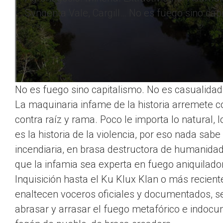
Syngenta Vale, Cargill… No es fuego sino cap
No es fuego sino capitalismo. No es casualidad 
La maquinaria infame de la historia arremete con
contra raíz y rama. Poco le importa lo natural, l
es la historia de la violencia, por eso nada sa
incendiaria, en brasa destructora de humanidad
que la infamia sea experta en fuego aniquilador
Inquisición hasta el Ku Klux Klan o más recie
enaltecen voceros oficiales y documentados, se
abrasar y arrasar el fuego metafórico e indocu