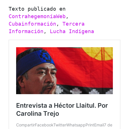
Texto publicado en 
ContrahegemoníaWeb
, 
Cubainformación
, 
Tercera 
Información
, 
Lucha Indígena