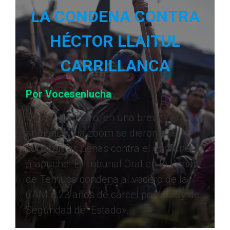
LA CONDENA CONTRA
HÉCTOR LLAITUL
CARRILLANCA
Por Vocesenlucha
«Hoy 7 de mayo, en una breve
audiencia vía zoom se dieron a
conocer las penas contra el comunero
mapuche. El Tribunal Oral en lo Penal
de Temuco condena al vocero de la
CAM a 23 años de cárcel por la Ley de
Seguridad del Estado».