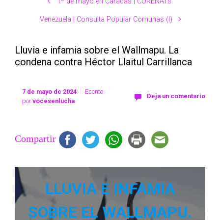
1º de mayo en Caracas | CORENATs
Venezuela | Consulta Popular Comunas (I)
Lluvia e infamia sobre el Wallmapu. La
condena contra Héctor Llaitul Carrillanca
7 de mayo de 2024
Escrito
Deja un comentario
por
vocesenlucha
Compartir
LLUVIA E INFAMIA
SOBRE EL WALLMAPU.