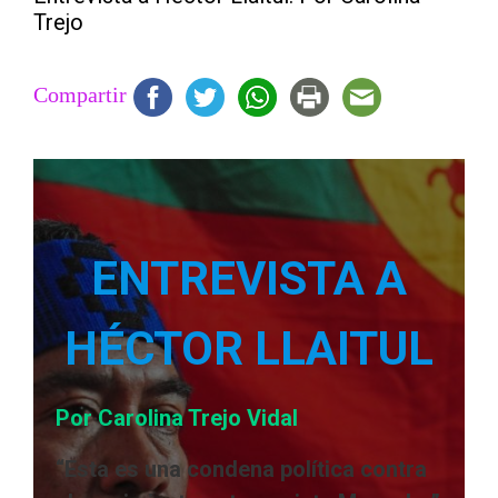
Trejo
Compartir
ENTREVISTA A
HÉCTOR LLAITUL
Por Carolina Trejo Vidal
“Esta es una condena política contra