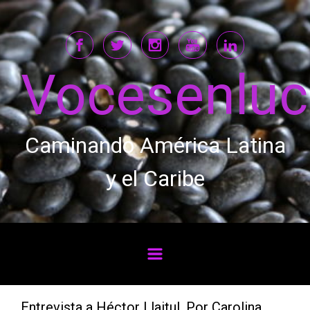
Saltar al contenido principal
Vocesenlu
Caminando América Latina
y el Caribe
Entrevista a Héctor Llaitul. Por Carolina