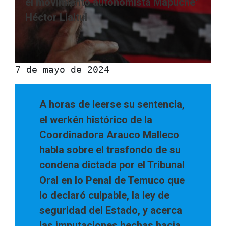
el movimiento autonomista Mapuche”
Héctor Llaitul
7 de mayo de 2024
A horas de leerse su sentencia,
el werkén histórico de la
Coordinadora Arauco Malleco
habla sobre el trasfondo de su
condena dictada por el Tribunal
Oral en lo Penal de Temuco que
lo declaró culpable, la ley de
seguridad del Estado, y acerca
las imputaciones hechas hacia