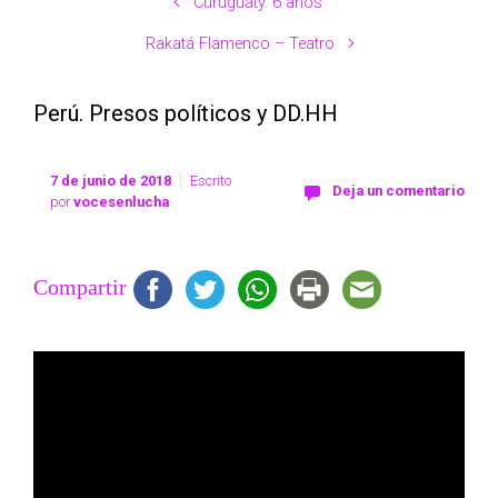
Curuguaty. 6 años
Rakatá Flamenco – Teatro
Perú. Presos políticos y DD.HH
7 de junio de 2018
Escrito
Deja un comentario
por
vocesenlucha
Compartir