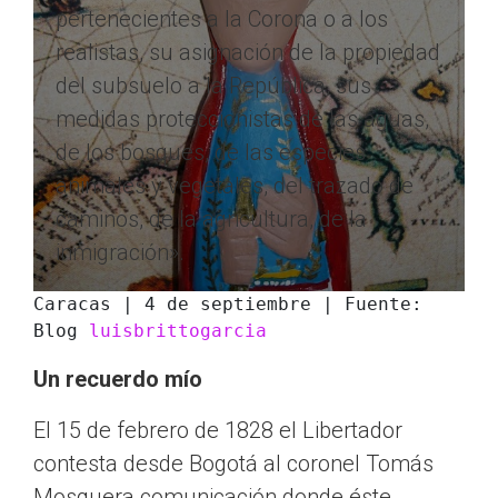
pertenecientes a la Corona o a los
realistas, su asignación de la propiedad
del subsuelo a la República, sus
medidas proteccionistas de las aguas,
de los bosques, de las especies
animales y vegetales, del trazado de
caminos, de la agricultura, de la
inmigración».
Caracas | 4 de septiembre | Fuente: 
Blog 
luisbrittogarcia
Un recuerdo mío
El 15 de febrero de 1828 el Libertador
contesta desde Bogotá al coronel Tomás
Mosquera comunicación donde éste