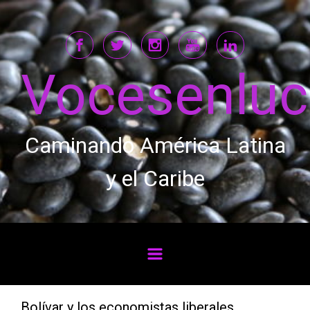
Saltar al contenido principal
Vocesenlu
Caminando América Latina
y el Caribe
Bolívar y los economistas liberales