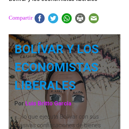
Compartir
BOLÍVAR Y LOS
ECONOMISTAS
LIBERALES
Por
Luis Britto García
«… lo que ejecuta Bolívar con sus
masivas confiscaciones de bienes