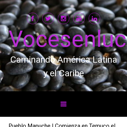
Saltar al contenido principal
Vocesenlu
Caminando América Latina
y el Caribe
Pueblo Mapuche | Comienza en Temuco el