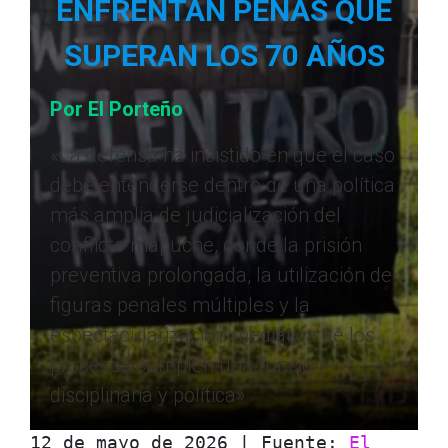
ENFRENTAN PENAS QUE
SUPERAN LOS 70 AÑOS
Por El Porteño
«La defensa ha insistido en que el caso
debe entenderse dentro de una política
más amplia de judicialización del
conflicto mapuche, donde la prisión
preventiva prolongada, la utilización de
figuras penales múltiples y la
espectacularización mediática de los
procesos cumplen una función
disciplinaria y política»
12 de mayo de 2026 | Fuente: 
El 