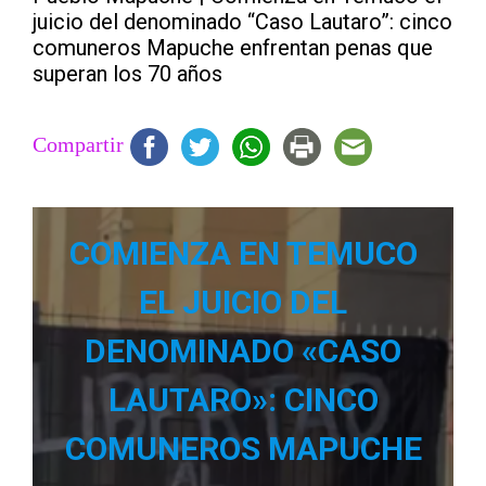
juicio del denominado “Caso Lautaro”: cinco
comuneros Mapuche enfrentan penas que
superan los 70 años
Compartir
COMIENZA EN TEMUCO
EL JUICIO DEL
DENOMINADO «CASO
LAUTARO»: CINCO
COMUNEROS MAPUCHE