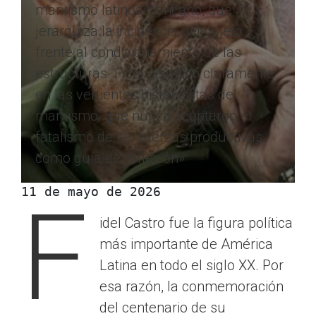
marxismo latinoamericano, que
jerarquiza la incidencia del sujeto
frente al condicionamiento de las
estructuras. Fidel se ubicó claramente
en las vertientes historicistas del
marxismo, que nunca aceptaron el
fatalismo de las fuerzas productivas
como guía de reflexión»
11 de mayo de 2026
F
idel Castro fue la figura política
más importante de América
Latina en todo el siglo XX. Por
esa razón, la conmemoración
del centenario de su