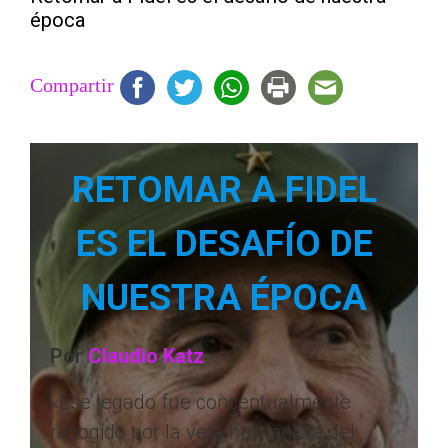
época
Compartir
RETOMAR A FIDEL
ES EL DESAFÍO DE
NUESTRA ÉPOCA
Por
Claudio Katz
«Ese legado fue conceptualmente
recogido por la veta humanista del