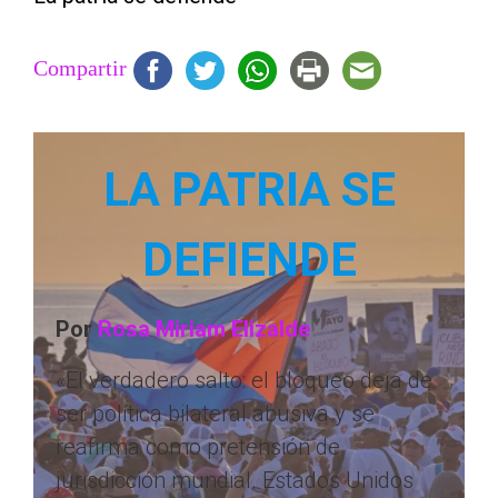
Compartir
LA PATRIA SE
DEFIENDE
Por
Rosa Miriam Elizalde
«El verdadero salto: el bloqueo deja de
ser política bilateral abusiva y se
reafirma como pretensión de
jurisdicción mundial. Estados Unidos