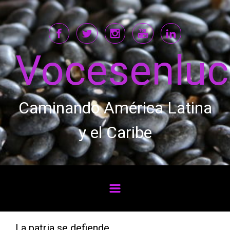
Saltar al contenido principal
Vocesenlu
Caminando América Latina
y el Caribe
La patria se defiende