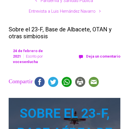
Pandemia y Sanidad Pública
Entrevista a Luis Hernández Navarro
Sobre el 23-F, Base de Albacete, OTAN y
otras simbiosis
24 de febrero de
2021
Escrito por
Deja un comentario
vocesenlucha
Compartir
SOBRE EL 23-F,