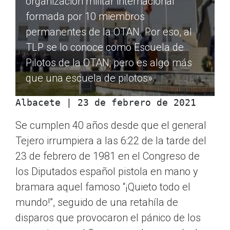
organización militar internacional
formada por 10 miembros
permanentes de la OTAN. Por eso, al
TLP se lo conoce como Escuela de
Pilotos de la OTAN; pero es algo más
que una escuela de pilotos».
Albacete | 23 de febrero de 2021
Se cumplen 40 años desde que el general
Tejero irrumpiera a las 6:22 de la tarde del
23 de febrero de 1981 en el Congreso de
los Diputados español pistola en mano y
bramara aquel famoso “¡Quieto todo el
mundo!”, seguido de una retahíla de
disparos que provocaron el pánico de los