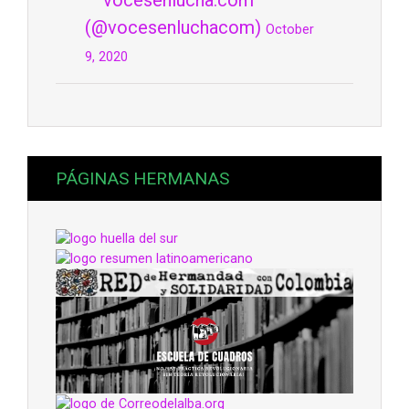
(@vocesenluchacom)
October
9, 2020
PÁGINAS HERMANAS