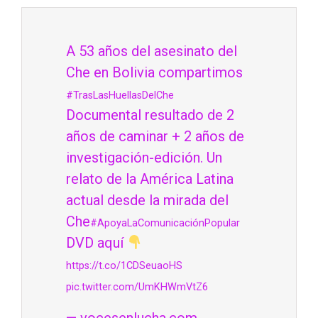
A 53 años del asesinato del
Che en Bolivia compartimos
#TrasLasHuellasDelChe
Documental resultado de 2
años de caminar + 2 años de
investigación-edición. Un
relato de la América Latina
actual desde la mirada del
Che
#ApoyaLaComunicaciónPopular
DVD aquí
https://t.co/1CDSeuaoHS
pic.twitter.com/UmKHWmVtZ6
— vocesenlucha.com