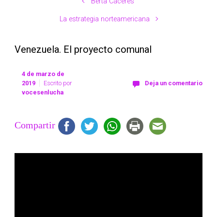
Berta Cáceres
La estrategia norteamericana
Venezuela. El proyecto comunal
4 de marzo de
2019
Escrito por
Deja un comentario
vocesenlucha
Compartir