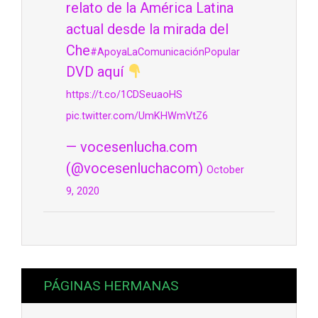
relato de la América Latina
actual desde la mirada del
Che
#ApoyaLaComunicaciónPopular
DVD aquí
https://t.co/1CDSeuaoHS
pic.twitter.com/UmKHWmVtZ6
— vocesenlucha.com
(@vocesenluchacom)
October
9, 2020
PÁGINAS HERMANAS