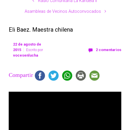
Radio Comunitaria La Kandela II
Asambleas de Vecinos Autoconvocados
Eli Baez. Maestra chilena
22 de agosto de
2015
Escrito por
2 comentarios
vocesenlucha
Compartir