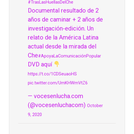
#TrasLasHuellasDelChe
Documental resultado de 2
años de caminar + 2 años de
investigación-edición. Un
relato de la América Latina
actual desde la mirada del
Che
#ApoyaLaComunicaciónPopular
DVD aquí
https://t.co/1CDSeuaoHS
pic.twitter.com/UmKHWmVtZ6
— vocesenlucha.com
(@vocesenluchacom)
October
9, 2020