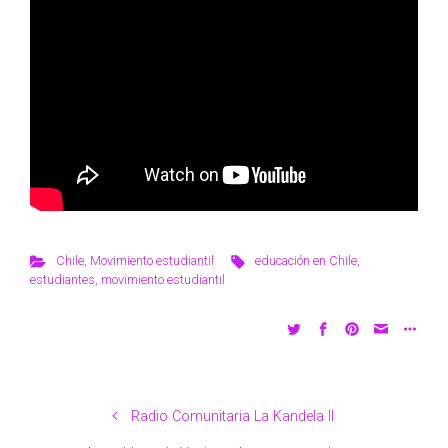
Chile
,
Movimiento estudiantil
educación en Chile
,
estudiantes
,
movimiento estudiantil
Radio Comunitaria La Kandela II