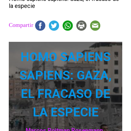
la especie
Compartir
HOMO SAPIENS
SAPIENS: GAZA,
EL FRACASO DE
LA ESPECIE
Por
Marcos Roitman Rosenmann