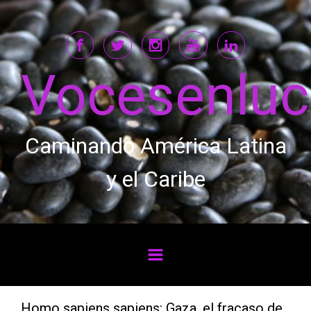
Saltar al contenido principal
Vocesenlu
Caminando América Latina
y el Caribe
Homo sapiens sapiens: Gaza, el fracaso de