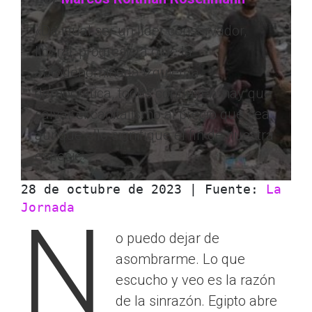
«Da igual ser un líder conservador,
liberal, progresista o de la
autodenominada izquierda
democrática, todos confluyen: hay que
salvar el capitalismo al precio que sea,
aunque ello signifique el fin de nuestra
especie».
28 de octubre de 2023 | Fuente: 
La 
Jornada
N
o puedo dejar de
asombrarme. Lo que
escucho y veo es la razón
de la sinrazón. Egipto abre