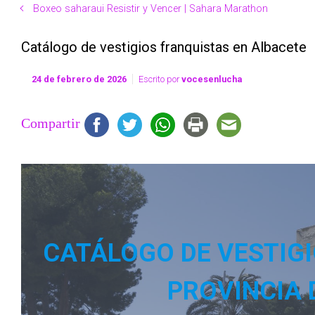
Boxeo saharaui Resistir y Vencer | Sahara Marathon
Catálogo de vestigios franquistas en Albacete
24 de febrero de 2026
Escrito por
vocesenlucha
Compartir
CATÁLOGO DE VESTIGI
PROVINCIA 