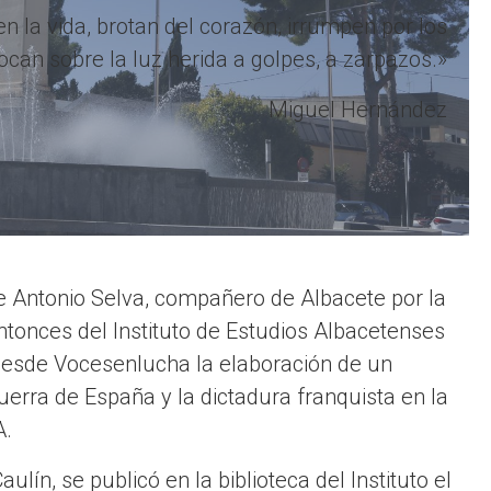
 la vida, brotan del corazón, irrumpen por los
can sobre la luz herida a golpes, a zarpazos.»
Miguel Hernández
 Antonio Selva, compañero de Albacete por la
ntonces del Instituto de Estudios Albacetenses
esde Vocesenlucha la elaboración de un
uerra de España y la dictadura franquista en la
A.
lín, se publicó en la biblioteca del Instituto el