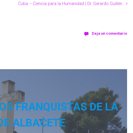
Cuba – Ciencia para la Humanidad | Dr. Gerardo Guillén
Deja un comentario
OS FRANQUISTAS DE LA
DE ALBACETE