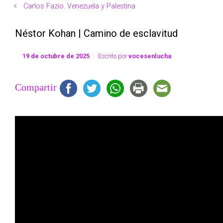
Carlos Fazio. Venezuela y Palestina
Néstor Kohan | Camino de esclavitud
19 de octubre de 2025
Escrito por
vocesenlucha
Compartir