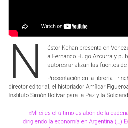
N
éstor Kohan presenta en Venezue
a Fernando Hugo Azcurra y public
autores analizan las fuentes de 
Presentación en la librería Trin
director editorial, el historiador Amílcar Figuer
Instituto Simón Bolívar para la Paz y la Solidari
«Milei es el último eslabón de la cade
dirigiendo la economía en Argentina (…) Es