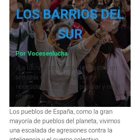
LOS BARRIOS DEL
SUR
Por Vocesenlucha
«La lucha institucional debe silbar en
armonía con las demandas y
necesidades del poder popular y no al
revés».
Los pueblos de España, como la gran
mayoría de pueblos del planeta, vivimos
una escalada de agresiones contra la
inteligencia y el cuerpo colectivo,