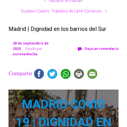
Nazanín Armanian
Gustavo Castro. Tratados de Libre Comercio
Madrid | Dignidad en los barrios del Sur
28 de septiembre de
2020
Escrito por
Deja un comentario
vocesenlucha
Compartir
MADRID COVID
19 | DIGNIDAD EN