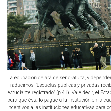
La educación dejará de ser gratuita, y depender
Traducimos: “Escuelas públicas y privadas recib
estudiante registrado” (p.41). Vale decir, el Es
para que ésta lo pague a la institución en la cu
incentivos a las instituciones educativas para c