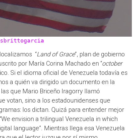
sbrittogarcia
localizamos “
Land of Grace
”, plan de gobierno
scrito por María Corina Machado en “
october
ico. Si el idioma oficial de Venezuela todavía es
os a quién va dirigido un documento en la
las que Mario Briceño Iragorry llamó
que votan, sino a los estadounidenses que
ramas: los dictan. Quizá para entender mejor
We envision a trilingual Venezuela in which
digital language”. Mientras llega esa Venezuela
ra que el lector juzgue por sí mismo.