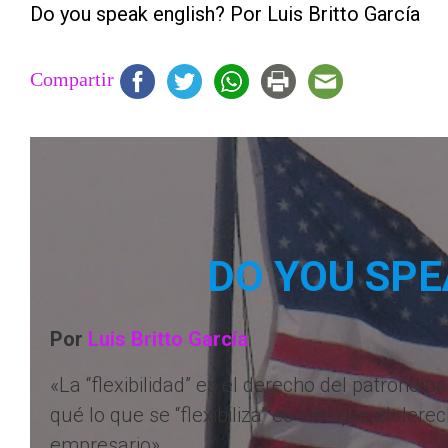
Do you speak english? Por Luis Britto García
Compartir
DO YOU SPE
Por
Luis Britto García
«La “flexibilidad” es el derecho del patrono p
qué lo que se “flexibiliza” es siempre el derec
empresario».