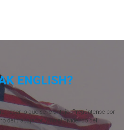
AK ENGLISH?
ara hacer lo que se le antoje. Pregúntense por
ho del trabajador, y no el dividendo del