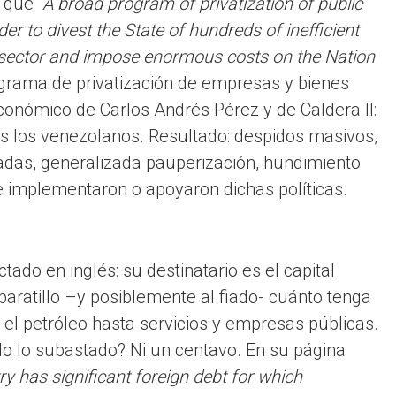
que “
A broad program of privatization of public
er to divest the State of hundreds of inefficient
c sector and impose enormous costs on the Nation
rograma de privatización de empresas y bienes
onómico de Carlos Andrés Pérez y de Caldera II:
dos los venezolanos. Resultado: despidos masivos,
zadas, generalizada pauperización, hundimiento
ue implementaron o apoyaron dichas políticas.
do en inglés: su destinatario es el capital
baratillo –y posiblemente al fiado- cuánto tenga
y el petróleo hasta servicios y empresas públicas.
odo lo subastado? Ni un centavo. En su página
ry has significant foreign debt for which