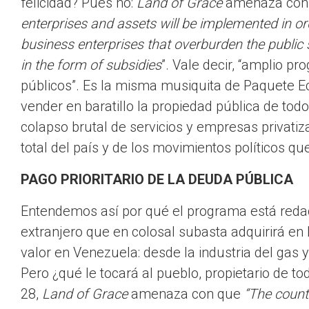
felicidad? Pues no:
Land of Grace
amenaza con 
enterprises and assets will be implemented in ord
business enterprises that overburden the publi
in the form of subsidies
”. Vale decir, “amplio p
públicos”. Es la misma musiquita de Paquete Ec
vender en baratillo la propiedad pública de to
colapso brutal de servicios y empresas privati
total del país y de los movimientos políticos q
PAGO PRIORITARIO DE LA DEUDA PÚBLICA
Entendemos así por qué el programa está redacta
extranjero que en colosal subasta adquirirá en 
valor en Venezuela: desde la industria del gas 
Pero ¿qué le tocará al pueblo, propietario de t
28,
Land of Grace
amenaza con que
“The count