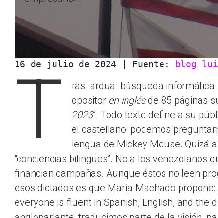
16 de julio de 2024 | Fuente: 
blog lui
T
ras ardua búsqueda informática 
opositor
en inglés
de 85 páginas su
2023
”. Todo texto define a su públ
el castellano, podemos preguntarn
lengua de Mickey Mouse. Quizá a 
“conciencias bilingües”. No a los venezolanos 
financian campañas. Aunque éstos no leen prog
esos dictados es que María Machado propone: “
everyone is fluent in Spanish, English, and the 
angloparlante, traducimos parte de la visión, pa