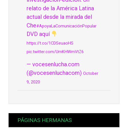
relato de la América Latina
actual desde la mirada del
Che
#ApoyaLaComunicaciónPopular
DVD aquí
https://t.co/1CDSeuaoHS
pic.twitter.com/UmKHWmVtZ6
— vocesenlucha.com
(@vocesenluchacom)
October
9, 2020
PÁGINAS HERMANAS