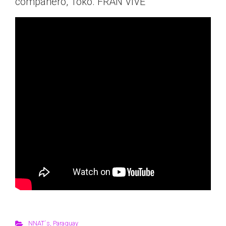
compañero, Toko. FRAN VIVE
NNAT´s
,
Paraguay