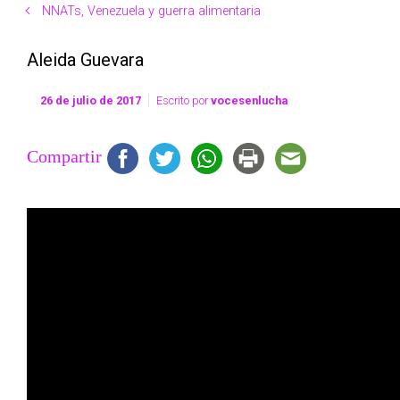
NNATs, Venezuela y guerra alimentaria
Aleida Guevara
26 de julio de 2017
Escrito por
vocesenlucha
Compartir