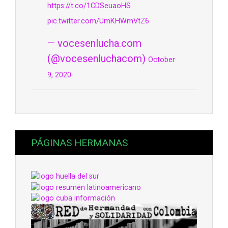
https://t.co/1CDSeuaoHS
pic.twitter.com/UmKHWmVtZ6
— vocesenlucha.com
(@vocesenluchacom)
October
9, 2020
PÁGINAS HERMANAS