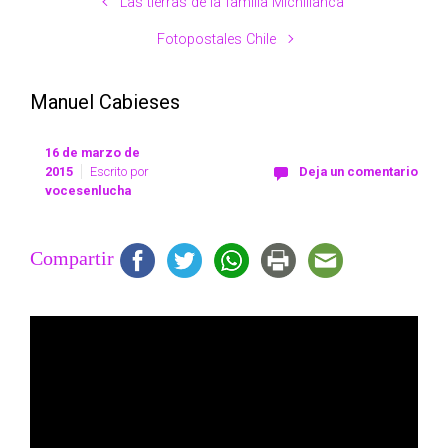
Las tierras de la familia Michillanca
Fotopostales Chile
Manuel Cabieses
16 de marzo de
2015
Escrito por
Deja un comentario
vocesenlucha
Compartir