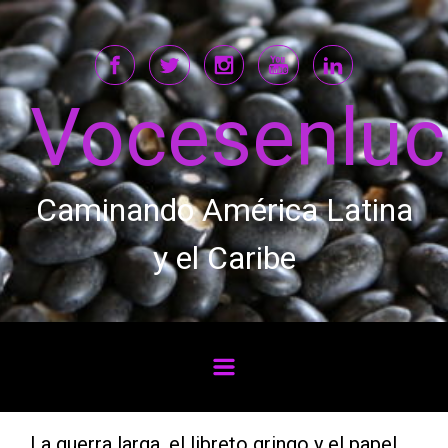
Saltar al contenido principal
Vocesenlu
Caminando América Latina
y el Caribe
La guerra larga, el libreto gringo y el papel