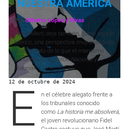
NUESTRA AMÉRICA
Por
Gilberto López y Rivas
«José Martí deja también, como legado
teórico, una perspectiva muy avanzada
en el ámbito de lo que el marxismo
denomina la
Cuestión Nacional y
Colonial
«
12 de octubre de 2024 
E
n el célebre alegato frente a
los tribunales conocido
como
La historia me absolverá
,
el joven revolucionario Fidel