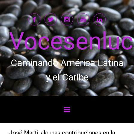
Saltar al contenido principal
Vocesenlu
Caminando América Latina
y el Caribe
José Martí, algunas contribuciones en la