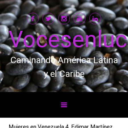
Saltar al contenido principal
Vocesenlu
Caminando América Latina
y el Caribe
Mujeres en Venezuela 4. Edimar Martínez