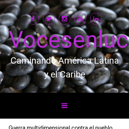
Saltar al contenido principal
Vocesenlu
Caminando América Latina
y el Caribe
Guerra multidimensional contra el pueblo