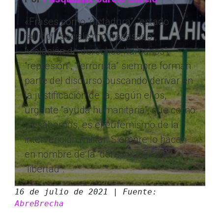
«Frases como “dictadura”, “estado
fallido”, “socialismo fracasado”,
“violación de derechos humanos”,
“represión”, “terrorista” siempre forman
parte del discurso buscando derivar en
la justificación de la, según ellos,
urgente “ayuda humanitaria”, que como
ya sabemos, es el eufemismo de la
intervención militar. Siempre lo hacen
en nombre de la “democracia” y la
“libertad”.
16 de julio de 2021 | Fuente: 
AbreBrecha