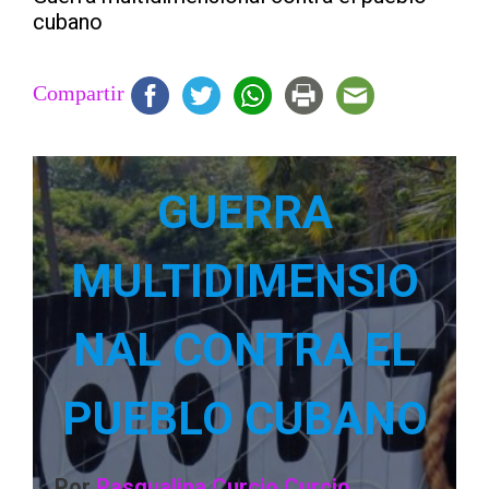
cubano
Compartir
GUERRA
MULTIDIMENSIO
NAL CONTRA EL
PUEBLO CUBANO
Por
Pasqualina Curcio Curcio