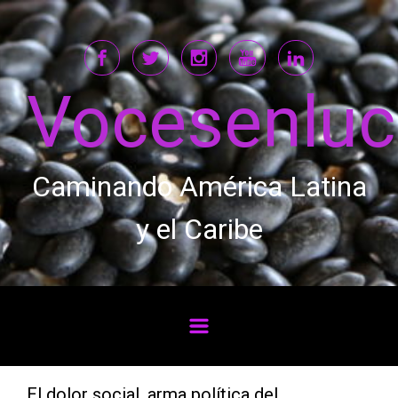
Saltar al contenido principal
Vocesenlu
Caminando América Latina
y el Caribe
El dolor social, arma política del