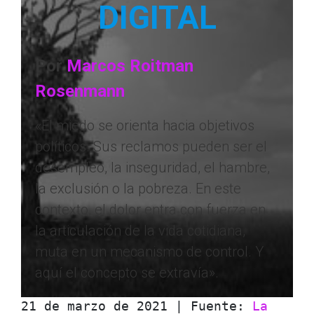
DIGITAL
Por
Marcos Roitman
Rosenmann
«El miedo se orienta hacia objetivos
políticos. Sus reclamos pueden ser el
desempleo, la inseguridad, el hambre,
la exclusión o la pobreza. En este
contexto, el dolor entra con fuerza en
la articulación de la vida cotidiana,
muta en un mecanismo de control. Y
aquí el concepto se extravía».
21 de marzo de 2021 | Fuente: 
La 