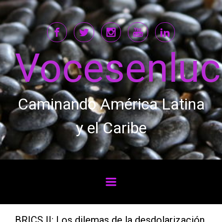
Saltar al contenido principal
Vocesenlu
Caminando América Latina
y el Caribe
BRICS II: Los dilemas de la desdolarización