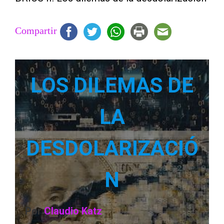
Compartir
LOS DILEMAS DE
LA
DESDOLARIZACIÓ
N
Por
Claudio Katz