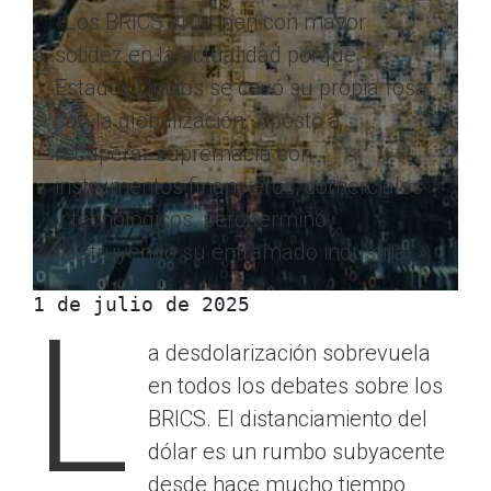
«Los BRICS irrumpen con mayor
solidez en la actualidad porque
Estados Unidos se cavó su propia fosa
con la globalización. Apostó a
recuperar supremacía con
instrumentos financieros, comerciales
y tecnológicos, pero terminó
destruyendo su entramado industrial.»
1 de julio de 2025
L
a desdolarización sobrevuela
en todos los debates sobre los
BRICS. El distanciamiento del
dólar es un rumbo subyacente
desde hace mucho tiempo