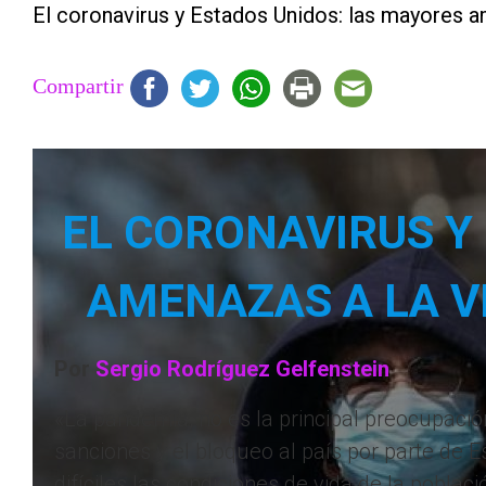
El coronavirus y Estados Unidos: las mayores am
Compartir
EL CORONAVIRUS Y
AMENAZAS A LA V
Por
Sergio Rodríguez Gelfenstein
«La pandemia, no es la principal preocupaci
sanciones y el bloqueo al país por parte d
difíciles las condiciones de vida de la poblac