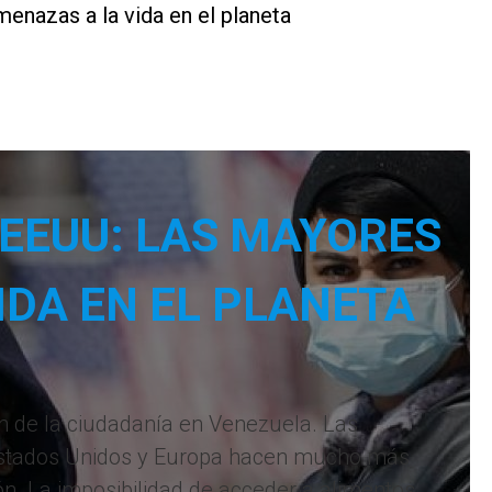
enazas a la vida en el planeta
 EEUU: LAS MAYORES
IDA EN EL PLANETA
ón de la ciudadanía en Venezuela. Las
e Estados Unidos y Europa hacen mucho más
ión. La imposibilidad de acceder a alimentos,