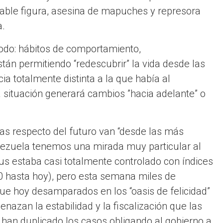
ciable figura, asesina de mapuches y represora
a.
odo: hábitos de comportamiento,
tán permitiendo “redescubrir” la vida desde las
a totalmente distinta a la que había al
 situación generará cambios ”hacia adelante” o
ivas respecto del futuro van “desde las más
enezuela tenemos una mirada muy particular al
us estaba casi totalmente controlado con índices
10 hasta hoy), pero esta semana miles de
que hoy desamparados en los “oasis de felicidad”
azan la estabilidad y la fiscalización que las
han duplicado los casos obligando al gobierno a