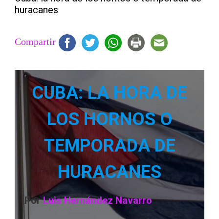
huracanes
Compartir
CUBA: LA HORA DE
LOS HORNOS O
TEMPORADA DE
HURACANES
Por
Luis Hernández Navarro