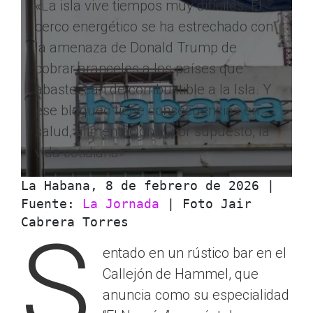
«La isla vive tiempos muy difíciles. El
cerco energético se ha estrechado con
la amenaza de Donald Trump de
cobrar aranceles a los países que
abastezcan de combustible a la Isla. Y
ese bloqueo tiene consecuencias en
salud, alimentación y, por supuesto, la
vida cotidiana»
La Habana, 8 de febrero de 2026 | 
Fuente: 
La Jornada
 | Foto Jair 
Cabrera Torres
S
entado en un rústico bar en el
Callejón de Hammel, que
anuncia como su especialidad