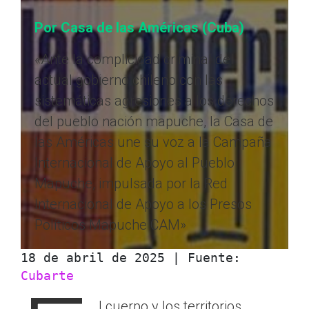
Por Casa de las Américas
(Cuba)
«Ante la complicidad criminal del
actual gobierno chileno con las
sistemáticas agresiones a los derechos
del pueblo nación mapuche, la Casa de
las Américas une su voz a la Campaña
Internacional de Apoyo al Pueblo
Mapuche, impulsada por la Red
Internacional de Apoyo a los Presos
Políticos Mapuche CAM»
18 de abril de 2025 | Fuente: 
Cubarte
l cuerpo y los territorios