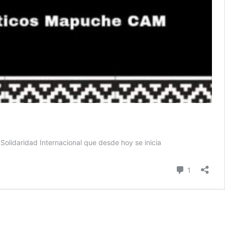
lidaridad Internacional que desde hoy se inicia
comentari
1