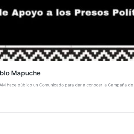
eblo Mapuche
CAM hace público un Comunicado para dar a conocer la Campaña de So