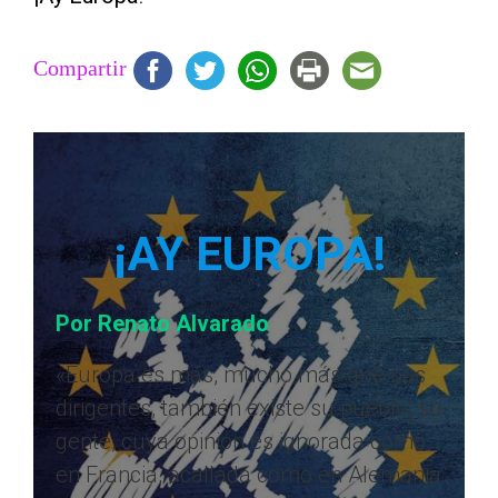
Compartir
¡AY EUROPA!
Por Renato Alvarado
«Europa es más, mucho más que sus
dirigentes, también existe su pueblo, su
gente, cuya opinión es ignorada como
en Francia, acallada como en Alemania