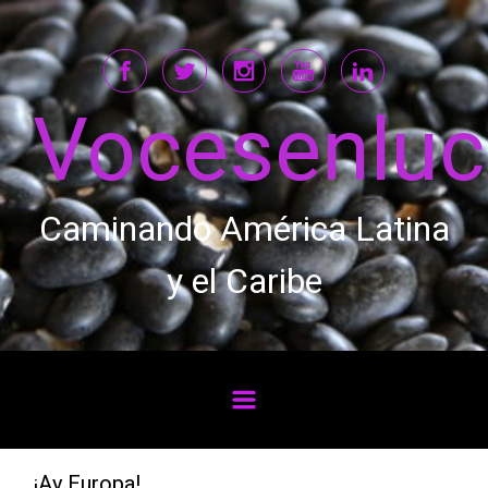
Saltar al contenido principal
Vocesenlu
Caminando América Latina
y el Caribe
¡Ay Europa!