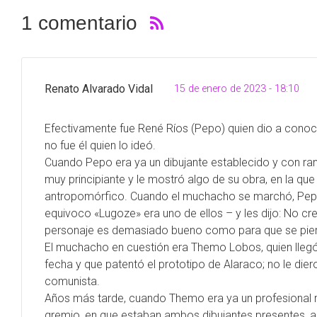
1 comentario
Renato Alvarado Vidal
15 de enero de 2023 - 18:10
Efectivamente fue René Ríos (Pepo) quien dio a conocer
no fue él quien lo ideó.
Cuando Pepo era ya un dibujante establecido y con ran
muy principiante y le mostró algo de su obra, en la qu
antropomórfico. Cuando el muchacho se marchó, Pepo
equivoco «Lugoze» era uno de ellos – y les dijo: No cr
personaje es demasiado bueno como para que se pier
El muchacho en cuestión era Themo Lobos, quien llegó a
fecha y que patentó el prototipo de Alaraco; no le die
comunista.
Años más tarde, cuando Themo era ya un profesional r
gremio, en que estaban ambos dibujantes presentes, al