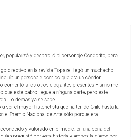
, popularizó y desarrolló al personaje Condorito, pero
go directivo en la revista Topaze, llegó un muchacho
e incluía un personaje cómico que era un cóndor
 comentó a los otros dibujantes presentes – si no me
eo que este cabro llegue a ninguna parte, pero este
da. Lo demás ya se sabe.
 ser el mayor historietista que ha tenido Chile hasta la
ron el Premio Nacional de Arte sólo porque era
econocido y valorado en el medio, en una cena del
guien preguntó por esta historia y ambos la dieron por