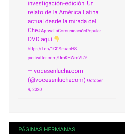
investigación-edición. Un
relato de la América Latina
actual desde la mirada del
Che
#ApoyaLaComunicaciónPopular
DVD aquí
https://t.co/1CDSeuaoHS
pic.twitter.com/UmKHWmVtZ6
— vocesenlucha.com
(@vocesenluchacom)
October
9, 2020
PÁGINAS HERMANAS