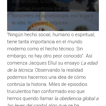
del Territorio. O con la acción del
Colectivo Huertopía que siembra
horizontes de agroecología, eso sí para
la vida, no para el negocio».
“Ningún hecho social, humano o espiritual,
tiene tanta importancia en el mundo
moderno como el hecho técnico. Sin
embargo, no hay otro peor conocido”. Así
comienza Jacques Ellul su ensayo
La edad
de la técnica
. Observando la realidad
podemos hacernos una idea de cómo
continúa la historia. Miles de episodios
truculentos han conformado eso que
hemos querido llamar
la obediencia global a
las leyes del capital
, algo que se ha