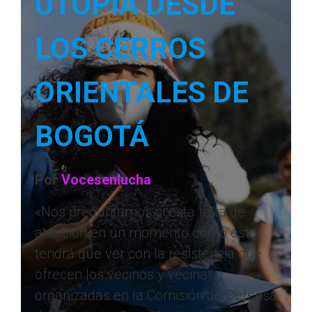
UTOPIA DESDE
LOS CERROS
ORIENTALES DE
BOGOTÁ
Por
Vocesenlucha
«Nos preguntamos si esta falta de
atención en un momento como este
tendrá que ver con la resistencia que
ofrecen los vecinos y vecinas
organizadas en la Comisión de Defensa