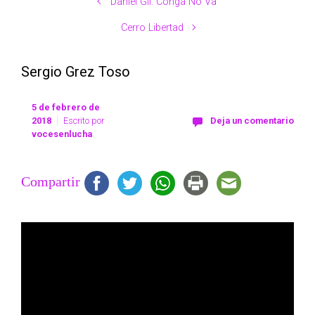
Daniel Gil. Conga No Va
Cerro Libertad
Sergio Grez Toso
5 de febrero de
2018
Escrito por
Deja un comentario
vocesenlucha
Compartir