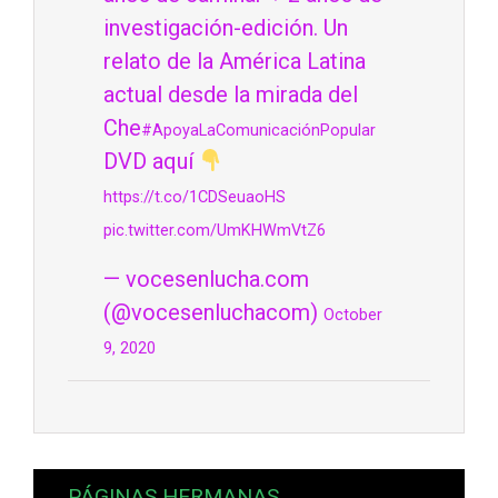
investigación-edición. Un
relato de la América Latina
actual desde la mirada del
Che
#ApoyaLaComunicaciónPopular
DVD aquí
https://t.co/1CDSeuaoHS
pic.twitter.com/UmKHWmVtZ6
— vocesenlucha.com
(@vocesenluchacom)
October
9, 2020
PÁGINAS HERMANAS