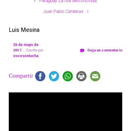
Paraguay. La isla desconocida
Juan Pablo Cárdenas
Luis Mesina
26 de mayo de
2017
Escrito por
Deja un comentario
vocesenlucha
Compartir