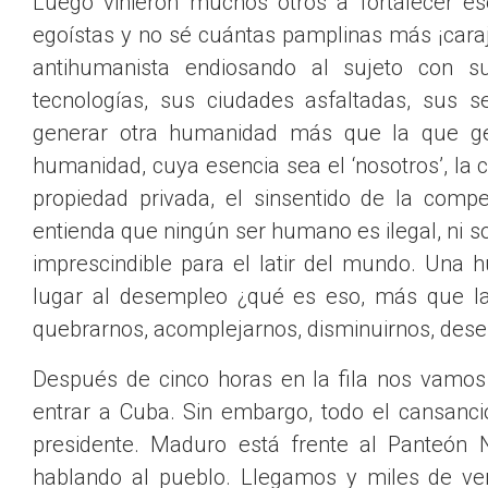
Luego vinieron muchos otros a fortalecer es
egoístas y no sé cuántas pamplinas más ¡car
antihumanista endiosando al sujeto con su
tecnologías, sus ciudades asfaltadas, sus
generar otra humanidad más que la que gen
humanidad, cuya esencia sea el ‘nosotros’, la
propiedad privada, el sinsentido de la comp
entienda que ningún ser humano es ilegal, ni s
imprescindible para el latir del mundo. Una
lugar al desempleo ¿qué es eso, más que la
quebrarnos, acomplejarnos, disminuirnos, de
Después de cinco horas en la fila nos vamos 
entrar a Cuba. Sin embargo, todo el cansancio
presidente. Maduro está frente al Panteón N
hablando al pueblo. Llegamos y miles de ve