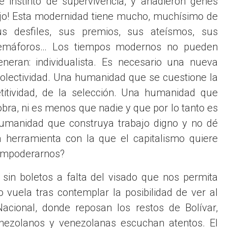
e instinto de supervivencia, y añadieron genes
ajo! Esta modernidad tiene mucho, muchísimo de
s desfiles, sus premios, sus ateísmos, sus
 semáforos… Los tiempos modernos no pueden
eran: individualista. Es necesario una nueva
 colectividad. Una humanidad que se cuestione la
etitividad, de la selección. Una humanidad que
obra, ni es menos que nadie y que por lo tanto es
 humanidad que construya trabajo digno y no dé
 herramienta con la que el capitalismo quiere
sempoderarnos?
sin boletos a falta del visado que nos permita
 vuela tras contemplar la posibilidad de ver al
acional, donde reposan los restos de Bolívar,
nezolanos y venezolanas escuchan atentos. El