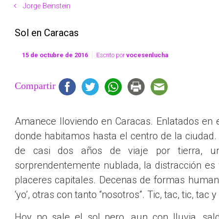
Jorge Beinstein
Sol en Caracas
15 de octubre de 2016
Escrito por
vocesenlucha
Compartir
Amanece lloviendo en Caracas. Enlatados en el
donde habitamos hasta el centro de la ciudad
de casi dos años de viaje por tierra, u
sorprendentemente nublada, la distracción es v
placeres capitales. Decenas de formas human
‘yo’, otras con tanto “nosotros”. Tic, tac, tic, tac
Hoy no sale el sol pero, aun con lluvia, sal