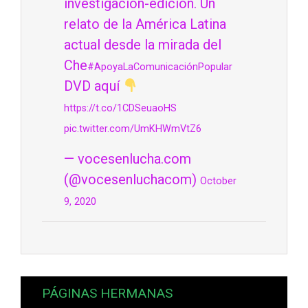
investigación-edición. Un
relato de la América Latina
actual desde la mirada del
Che
#ApoyaLaComunicaciónPopular
DVD aquí
https://t.co/1CDSeuaoHS
pic.twitter.com/UmKHWmVtZ6
— vocesenlucha.com
(@vocesenluchacom)
October
9, 2020
PÁGINAS HERMANAS