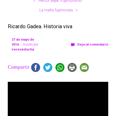
Héctor Béjar. Fujimorismo
La mafia fujimorista
Ricardo Gadea. Historia viva
27 de mayo de
2016
Escrito por
Deja un comentario
vocesenlucha
Compartir