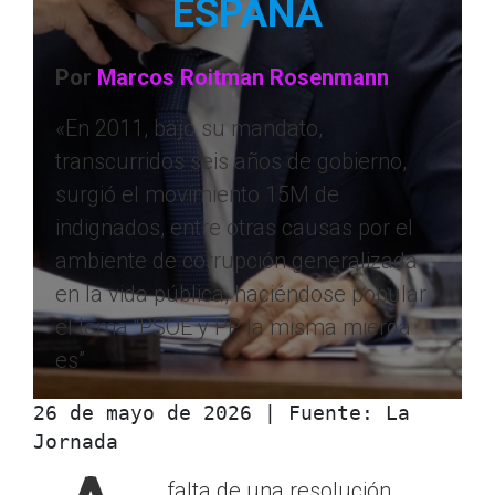
ESPAÑA
Por
Marcos Roitman Rosenmann
«En 2011, bajo su mandato,
transcurridos seis años de gobierno,
surgió el movimiento 15M de
indignados, entre otras causas por el
ambiente de corrupción generalizada
en la vida pública, haciéndose popular
el lema “PSOE y PP la misma mierda
es”
26 de mayo de 2026 | Fuente: La 
Jornada
falta de una resolución