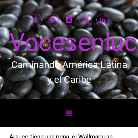
Saltar al contenido principal
Vocesenlu
Caminando América Latina
y el Caribe
Arauco tiene una pena, el Wallmapu se