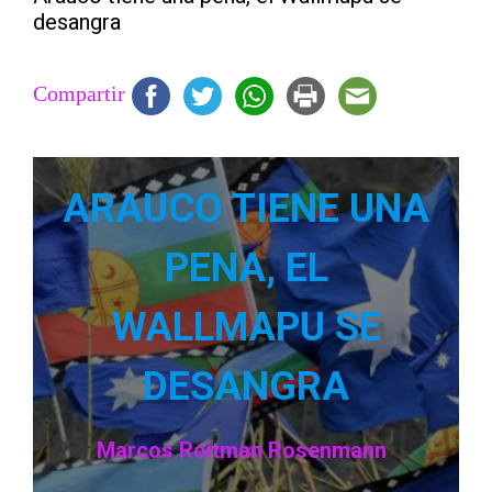
desangra
Compartir
ARAUCO TIENE UNA
PENA, EL
WALLMAPU SE
DESANGRA
Por
Marcos Roitman Rosenmann