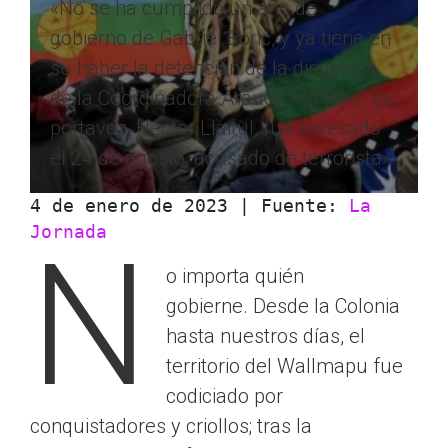
«No se ha cumplido un año de
gobierno de Gabriel Boric, y ya tiene en
su haber la detención de la dirigencia
de la Coordinadora Arauco Malleco. Su
portavoz, Héctor Llaitul, fue apresado
el 24 de agosto, acusado de terrorista».
4 de enero de 2023 | Fuente: 
La 
Jornada
N
o importa quién
gobierne. Desde la Colonia
hasta nuestros días, el
territorio del Wallmapu fue
codiciado por
conquistadores y criollos; tras la