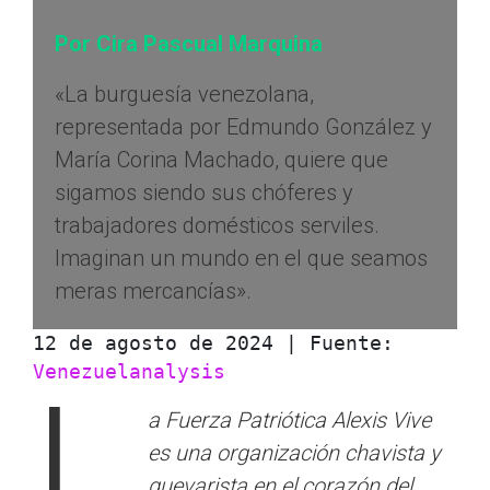
Por Cira Pascual Marquina
«La burguesía venezolana,
representada por Edmundo González y
María Corina Machado, quiere que
sigamos siendo sus chóferes y
trabajadores domésticos serviles.
Imaginan un mundo en el que seamos
meras mercancías».
12 de agosto de 2024 | Fuente: 
Venezuelanalysis
L
a Fuerza Patriótica Alexis Vive
es una organización chavista y
guevarista en el corazón del