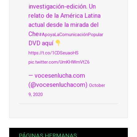
investigación-edición. Un
relato de la América Latina
actual desde la mirada del
Che
#ApoyaLaComunicaciónPopular
DVD aquí
https://t.co/1CDSeuaoHS
pic.twitter.com/UmKHWmVtZ6
— vocesenlucha.com
(@vocesenluchacom)
October
9, 2020
PÁGINAS HERMANAS