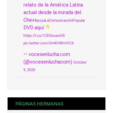
relato de la América Latina
actual desde la mirada del
Che
#ApoyaLaComunicaciónPopular
DVD aquí
https://t.co/1CDSeuaoHS
pic.twitter.com/UmKHWmVtZ6
— vocesenlucha.com
(@vocesenluchacom)
October
9, 2020
PÁGINAS HERMANAS