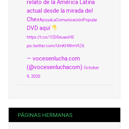
relato de la América Latina
actual desde la mirada del
Che
#ApoyaLaComunicaciónPopular
DVD aquí
https://t.co/1CDSeuaoHS
pic.twitter.com/UmKHWmVtZ6
— vocesenlucha.com
(@vocesenluchacom)
October
9, 2020
PÁGINAS HERMANAS