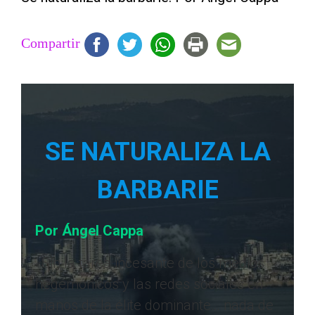
Compartir
SE NATURALIZA LA
BARBARIE
Por Ángel Cappa
«Sin la tarea incesante de los medios
hegemónicos y las redes sociales en
manos de la élite dominante… nada de