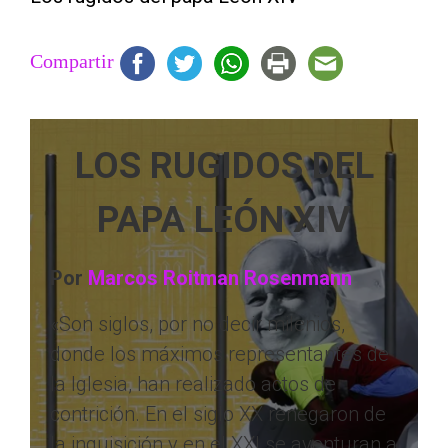
Compartir
LOS RUGIDOS DEL
PAPA LEÓN XIV
Por
Marcos Roitman Rosenmann
«Son siglos, por no decir milenios,
donde los máximos representantes de
la Iglesia, han realizado actos de
contrición. En el siglo XX renegaron de
la inquisición y en el XXI se aventuran a