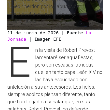
pedir perdón por los abusos de
pederastia cometidos por sus
sacerdotes.»
11 de junio de 2026 | Fuente 
La 
Jornada
 | Imagen EFE
E
n la visita de Robert Prevost
lamentaré ser aguafiestas,
pero son escasas las ideas
que, en tanto papa León XIV no
las haya escuchado con
antelación a sus antecesores. Los fieles,
siempre acólitos piensan diferente, tanto
que han llegado a señalar que, en sus
palabras, Robert Prevost, no defiende