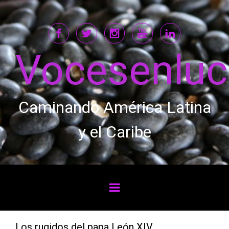
Saltar al contenido principal
Vocesenlu
Caminando América Latina
y el Caribe
Los rugidos del papa León XIV