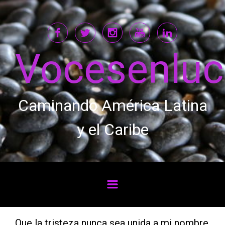
Saltar al contenido principal
Vocesenlu
Caminando América Latina
y el Caribe
Que la tristeza nunca sea unida a mi nombre