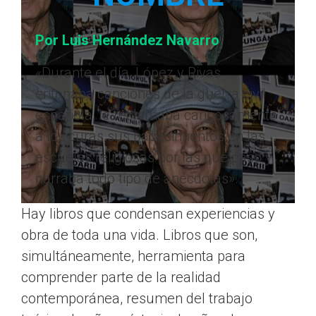
Por Luis Hernández Navarro
«Durante el día, López y Rivas
entonaba canciones de la guerra civil
española, le reclamaba cariñosamente
a los curas sus padecimientos en las
escuelas religiosas por las que pasó y
narraba todo tipo de anécdotas».
Hay libros que condensan experiencias y
obra de toda una vida. Libros que son,
simultáneamente, herramienta para
comprender parte de la realidad
contemporánea, resumen del trabajo